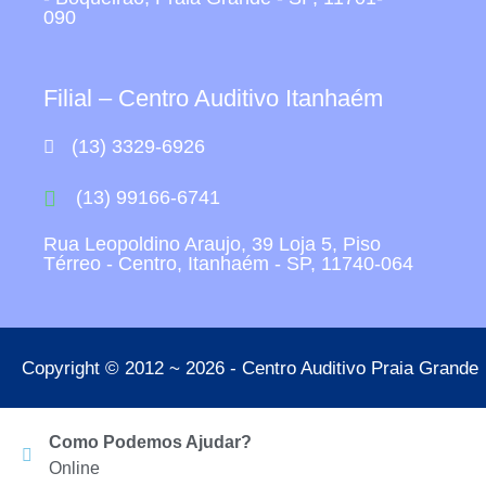
090
Filial – Centro Auditivo Itanhaém
(13) 3329-6926
(13) 99166-6741
Rua Leopoldino Araujo, 39 Loja 5, Piso
Térreo - Centro, Itanhaém - SP, 11740-064
Copyright © 2012 ~ 2026 - Centro Auditivo Praia Grande
Como Podemos Ajudar?
Online