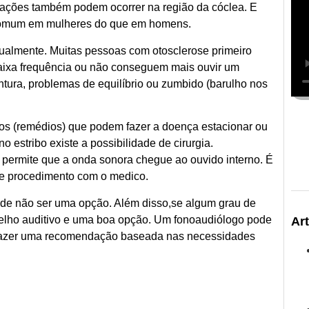
erações também podem ocorrer na região da cóclea. E
 comum em mulheres do que em homens.
ualmente. Muitas pessoas com otosclerose primeiro
ixa frequência ou não conseguem mais ouvir um
tura, problemas de equilíbrio ou zumbido (barulho nos
os (remédios) que podem fazer a doença estacionar ou
 estribo existe a possibilidade de cirurgia.
 permite que a onda sonora chegue ao ouvido interno. É
sse procedimento com o medico.
 pode não ser uma opção. Além disso,se algum grau de
parelho auditivo e uma boa opção. Um fonoaudiólogo pode
Ar
 e fazer uma recomendação baseada nas necessidades