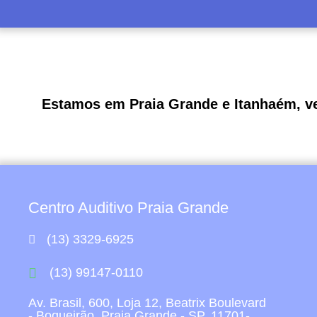
Estamos em Praia Grande e Itanhaém, v
Centro Auditivo Praia Grande
(13) 3329-6925
(13) 99147-0110
Av. Brasil, 600, Loja 12, Beatrix Boulevard
- Boqueirão, Praia Grande - SP, 11701-