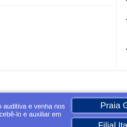
Praia 
 auditiva e venha nos
ebê-lo e auxiliar em
Filial 