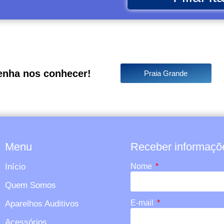
enha nos conhecer!
Praia Grande
Menu
Receber informaçõe
Início
Nome
Quem Somos
E-mail
Aparelhos Auditivos
Acessórios