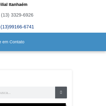
ilial Itanhaém
(13) 3329-6926
(13)99166-6741
e em Contato